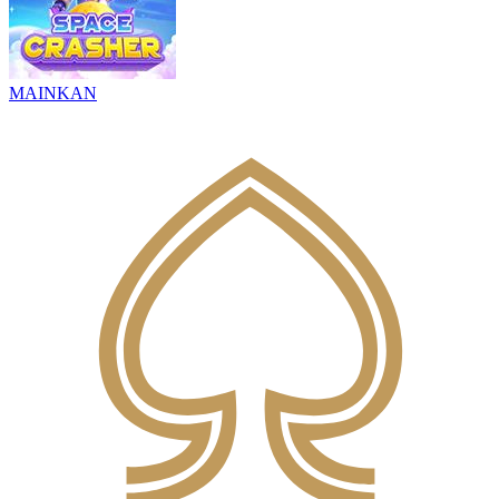
MAINKAN