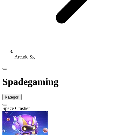
Arcade Sg
Spadegaming
Kategori
Space Crasher