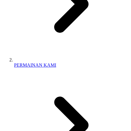
PERMAINAN KAMI