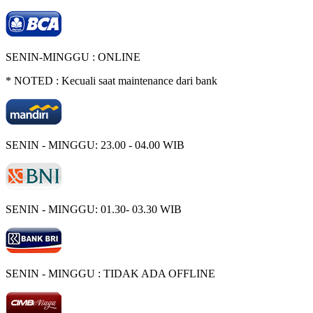
SENIN-MINGGU : ONLINE
* NOTED : Kecuali saat maintenance dari bank
SENIN - MINGGU: 23.00 - 04.00 WIB
SENIN - MINGGU: 01.30- 03.30 WIB
SENIN - MINGGU : TIDAK ADA OFFLINE