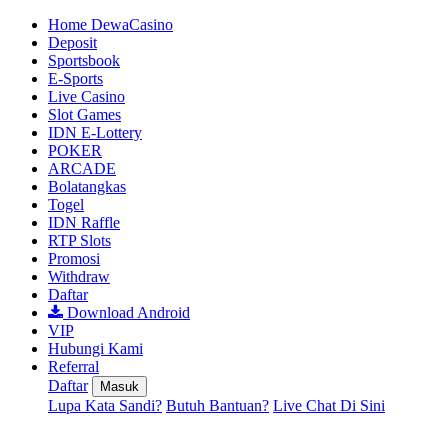
Home DewaCasino
Deposit
Sportsbook
E-Sports
Live Casino
Slot Games
IDN E-Lottery
POKER
ARCADE
Bolatangkas
Togel
IDN Raffle
RTP Slots
Promosi
Withdraw
Daftar
Download Android
VIP
Hubungi Kami
Referral
Daftar
Masuk
Lupa Kata Sandi?
Butuh Bantuan?
Live Chat Di Sini