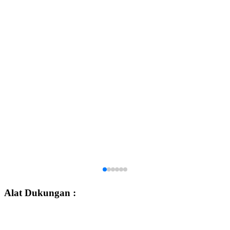
Alat Dukungan :