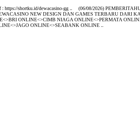
 : https://shortku.id/dewacasino-gg ..
(06/08/2026)
PEMBERITAHU
EWACASINO NEW DESIGN DAN GAMES TERBARU DARI KAMI
NE<>BRI ONLINE<>CIMB NIAGA ONLINE<>PERMATA ONL
NLINE<>JAGO ONLINE<>SEABANK ONLINE ..