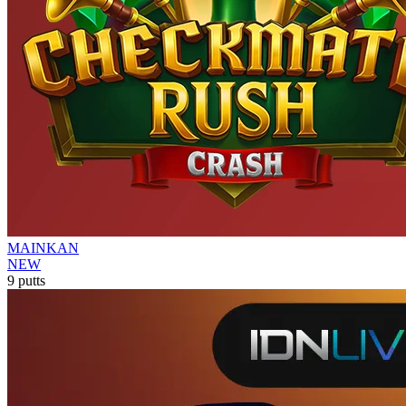
MAINKAN
NEW
9 putts