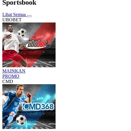
Sportsbook
Lihat Semua
UBOBET
MAINKAN
PROMO
CMD