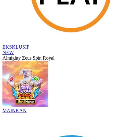
EKSKLUSIF
NEW
Almighty Zeus Spin Royal
MAINKAN