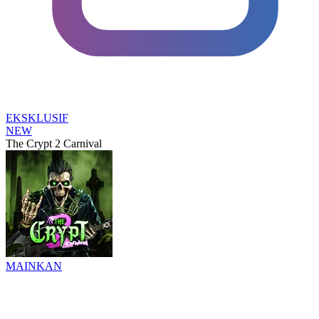
EKSKLUSIF
NEW
The Crypt 2 Carnival
MAINKAN