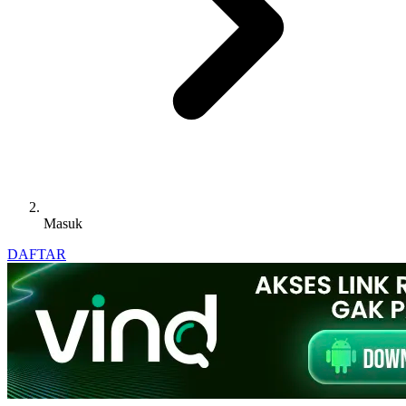
Masuk
DAFTAR