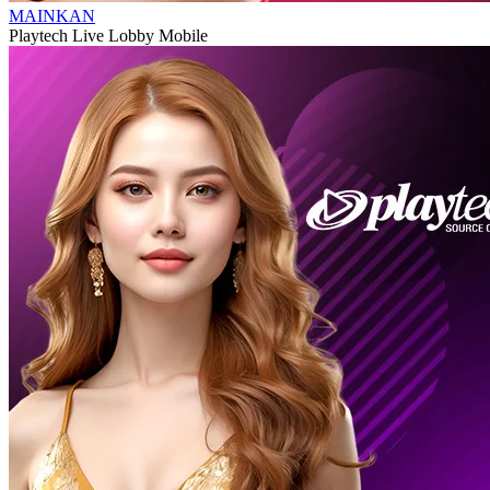
MAINKAN
Playtech Live Lobby Mobile