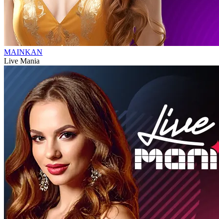
MAINKAN
Live Mania