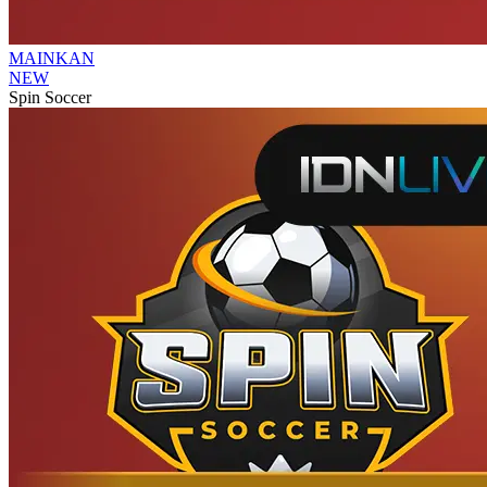
MAINKAN
NEW
Spin Soccer