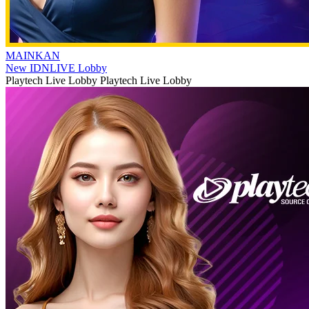
MAINKAN
New IDNLIVE Lobby
Playtech Live Lobby
Playtech Live Lobby