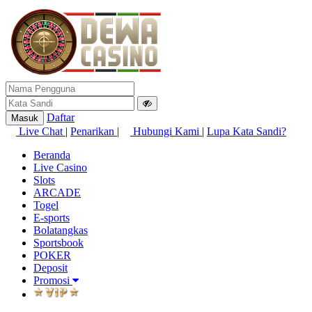
Daftar
Masuk
Live Chat
|
Penarikan
|
Hubungi Kami
|
Lupa Kata Sandi?
Beranda
Live Casino
Slots
ARCADE
Togel
E-sports
Bolatangkas
Sportsbook
POKER
Deposit
Promosi