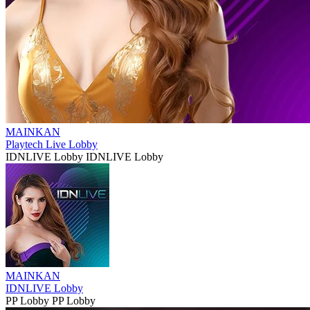
MAINKAN
Playtech Live Lobby
IDNLIVE Lobby
IDNLIVE Lobby
MAINKAN
IDNLIVE Lobby
PP Lobby
PP Lobby