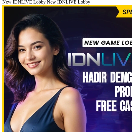
New IDNLIVE Lobby
New IDNLIVE Lobby