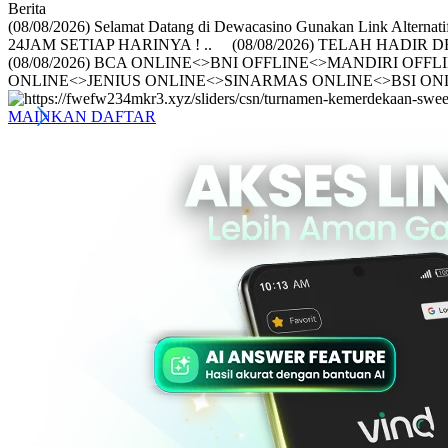
Berita
(08/08/2026)
Selamat Datang di Dewacasino Gunakan Link Alternatif
24JAM SETIAP HARINYA ! ..
(08/08/2026)
TELAH HADIR D
(08/08/2026)
BCA ONLINE<>BNI OFFLINE<>MANDIRI OFF
ONLINE<>JENIUS ONLINE<>SINARMAS ONLINE<>BSI O
MAINKAN
DAFTAR